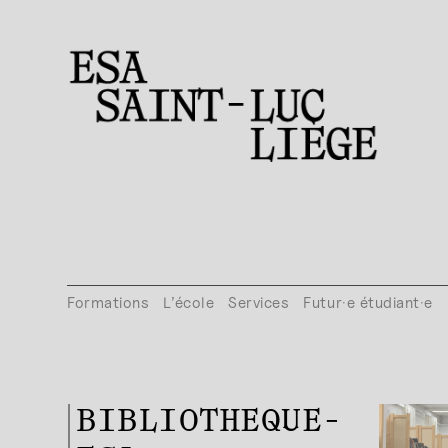
Formations
L’école
Services
Futur·e étudiant·e
BIBLIOTHEQUE-