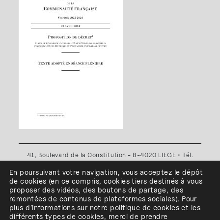
41, Boulevard de la Constitution - B-4020 LIEGE • Tél.
+32(0)4 341 80 89 ou +32(0)4 341 80 00
En poursuivant votre navigation, vous acceptez le dépôt
Plan d'accès
•
Politique de confidentialité
•
Politique de
de cookies
(en ce compris, cookies
tiers
destinés à
vous
cookies
•
Conditions générales
proposer des vidéos, des boutons de partage, des
l'ESA Saint-Luc Liège est membre du
remontées de contenus de plateformes sociales
)
.
Pour
plus d’informations sur notre politique de cookies et les
différents types de cookies, merci de prendre