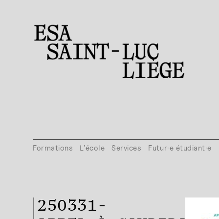
Formations
L’école
Services
Futur·e étudiant·e
250331-