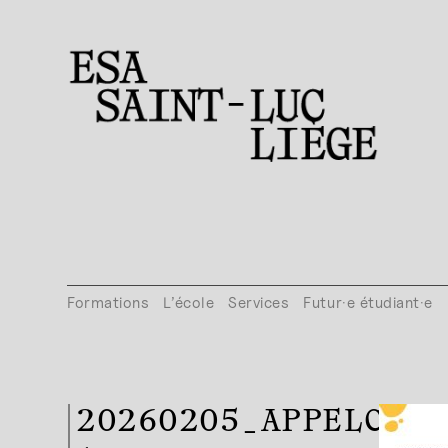
Formations
L’école
Services
Futur·e étudiant·e
20260205_APPELCAND