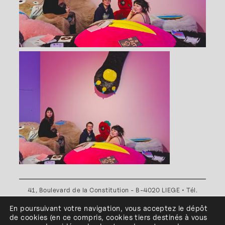
41, Boulevard de la Constitution - B-4020 LIEGE • Tél.
+32(0)4 341 80 89 ou +32(0)4 341 80 00
En poursuivant votre navigation, vous acceptez le dépôt
Plan d'accès
•
Politique de confidentialité
•
Politique de
de cookies
(en ce compris, cookies
tiers
destinés à
vous
cookies
•
Conditions générales