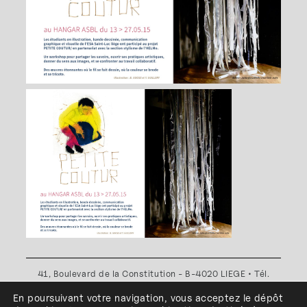
41, Boulevard de la Constitution - B-4020 LIEGE • Tél.
+32(0)4 341 80 89 ou +32(0)4 341 80 00
En poursuivant votre navigation, vous acceptez le dépôt
Plan d'accès
•
Politique de confidentialité
•
Politique de