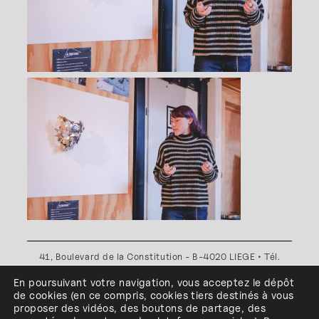
41, Boulevard de la Constitution - B-4020 LIEGE • Tél.
+32(0)4 341 80 89 ou +32(0)4 341 80 00
En poursuivant votre navigation, vous acceptez le dépôt
Plan d'accès
•
Politique de confidentialité
•
Politique de
de cookies
(en ce compris, cookies
tiers
destinés à
vous
cookies
•
Conditions générales
proposer des vidéos, des boutons de partage, des
l'ESA Saint-Luc Liège est membre du