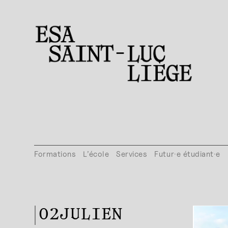
Formations
L’école
Services
Futur·e étudiant·e
02JULIEN