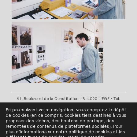
41, Boulevard de la Constitution - B-4020 LIEGE • Tél.
+32(0)4 341 80 89 ou +32(0)4 341 80 00
En poursuivant votre navigation, vous acceptez le dépôt
Plan d'accès
•
Politique de confidentialité
•
Politique de
de cookies
(en ce compris, cookies
tiers
destinés à
vous
cookies
•
Conditions générales
proposer des vidéos, des boutons de partage, des
l'ESA Saint-Luc Liège est membre du
remontées de contenus de plateformes sociales
)
.
Pour
plus d’informations sur notre politique de cookies et les