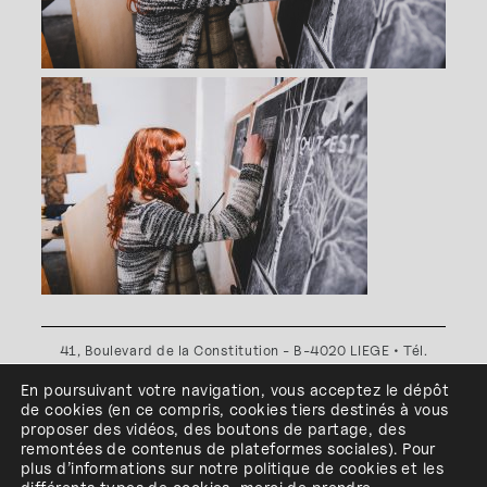
41, Boulevard de la Constitution - B-4020 LIEGE • Tél.
+32(0)4 341 80 89 ou +32(0)4 341 80 00
En poursuivant votre navigation, vous acceptez le dépôt
Plan d'accès
•
Politique de confidentialité
•
Politique de
de cookies
(en ce compris, cookies
tiers
destinés à
vous
cookies
•
Conditions générales
proposer des vidéos, des boutons de partage, des
l'ESA Saint-Luc Liège est membre du
remontées de contenus de plateformes sociales
)
.
Pour
plus d’informations sur notre politique de cookies et les